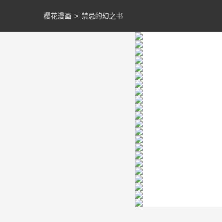
樱花漫画
>
禁忌的幻之书