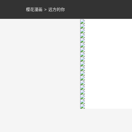
樱花漫画
>
远方的你