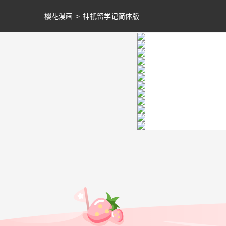
樱花漫画
>
神祇留学记简体版