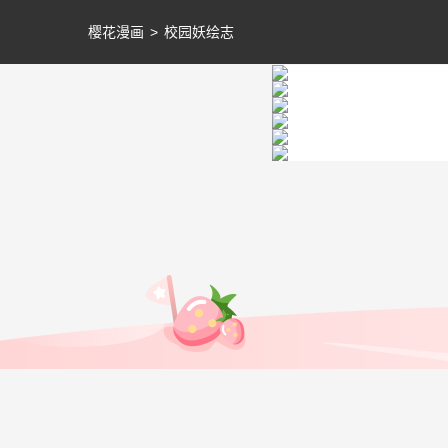
樱花漫画
>
校园妖绘志