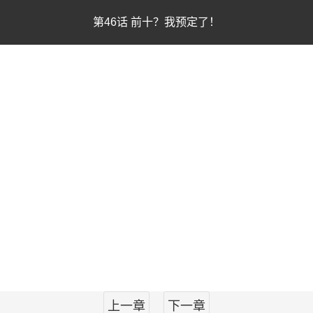
第46话 前十？我预定了！
上一章
下一章