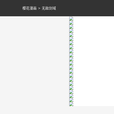
樱花漫画
>
无敌剑域