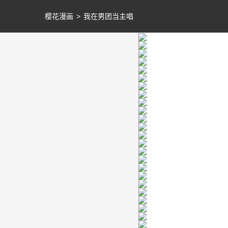
樱花漫画
>
我在男团当主唱