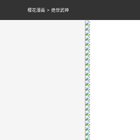
樱花漫画
>
绝世武神