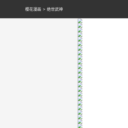
樱花漫画
>
绝世武神