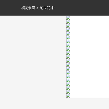
樱花漫画
>
绝世武神