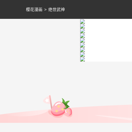
樱花漫画
>
绝世武神