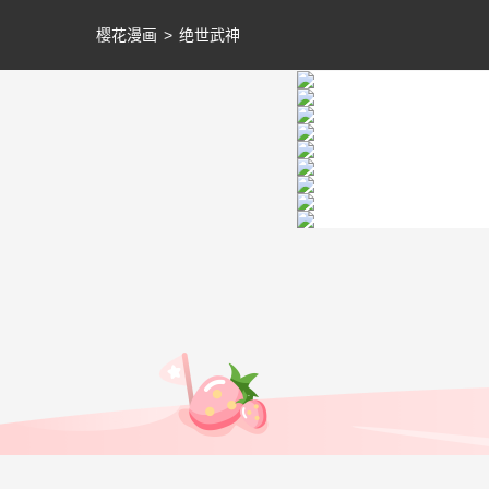
樱花漫画
>
绝世武神