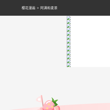
樱花漫画
>
阿满和麦茶