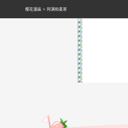
樱花漫画
>
阿满和麦茶