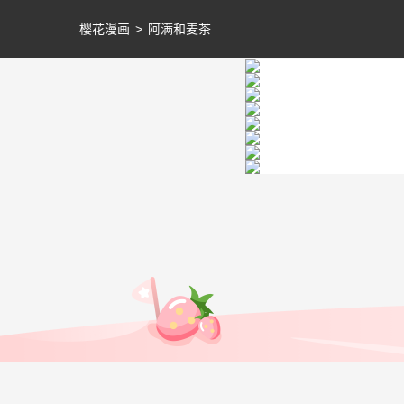
樱花漫画
>
阿满和麦茶