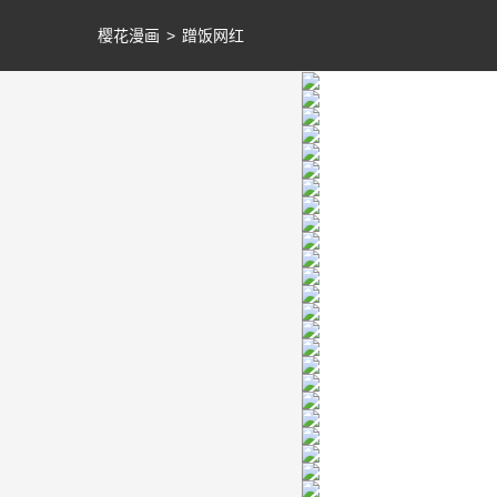
樱花漫画
>
蹭饭网红