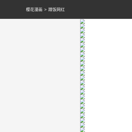
樱花漫画
>
蹭饭网红