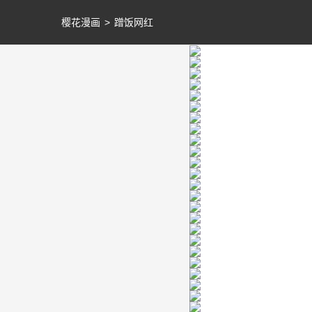
樱花漫画
>
蹭饭网红