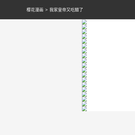
樱花漫画
>
我家皇帝又吃醋了