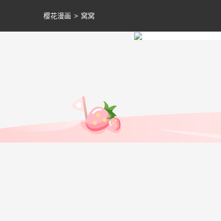
樱花漫画
>
窝窝