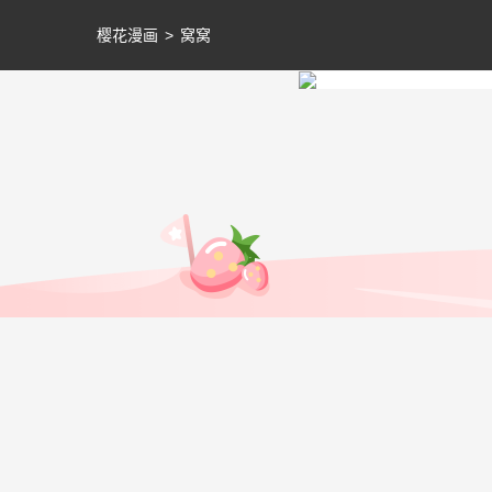
樱花漫画
>
窝窝