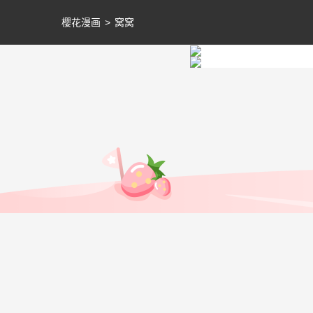
樱花漫画
>
窝窝