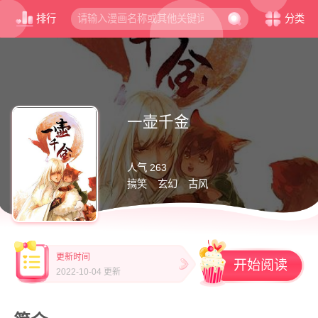
排行
分类
一壶千金
人气 263
搞笑
玄幻
古风
更新时间
开始阅读
2022-10-04 更新