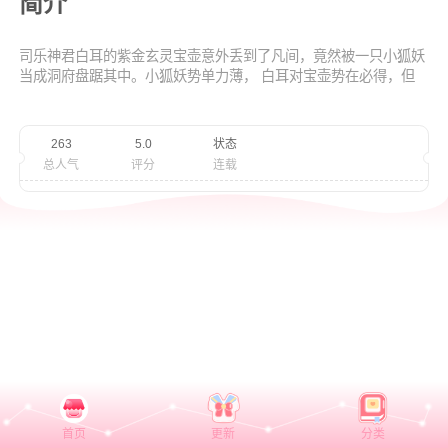
简介
司乐神君白耳的紫金玄灵宝壶意外丢到了凡间，竟然被一只小狐妖
当成洞府盘踞其中。小狐妖势单力薄， 白耳对宝壶势在必得，但
是事情在这时突然出现了转机？一个是高高在上的神仙，一个是微
不足道的小妖，他们之间会发生一段怎样的故事呢……
263
5.0
状态
总人气
评分
连载
首页
更新
分类