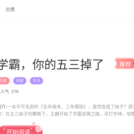
分类
学霸，你的五三掉了
推荐
恋爱
校园
生活
总人气
278
介:
一本平平无奇的《五年高考，三年模拟》，居然变成了妹子？原
到！在五三妹子的鞭策下，王麟开始了学霸逆袭之路，吊打学神，攻
开始阅读