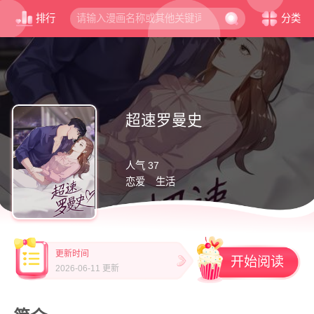
排行
分类
超速罗曼史
人气 37
恋爱
生活
更新时间
开始阅读
2026-06-11 更新