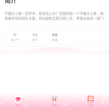
简介
不婚主义者一旦怀孕，那该怎么办？闵恩树是一个不婚主义者，她
是最年轻的团队主管，现在秘密恋爱已经三年，男朋友是另一部门
负责人徐之训。徐之训自认为二人已到谈婚论嫁的程度，因此向恩
树求了婚。意料之外，求婚被恩树拒绝。沉浸在痛苦中的闵恩树在
欢迎会上醉得一塌糊涂，借着酒劲，冲动之下与送她回家的下属职
37
5.0
状态
员在过了一晚。恩树恢复清醒后，身体却未如她所愿，产生了一些
总人气
评分
连载
异常，本以为只是单纯的胃肠不适，却被医生告知是怀孕。
首页
更新
分类