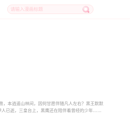
兽，本逍遥山林间，因何甘愿伴随凡人左右？黑王默默
伊人已逝，三皇台上，黑鹰还在陪伴着曾经的少年……