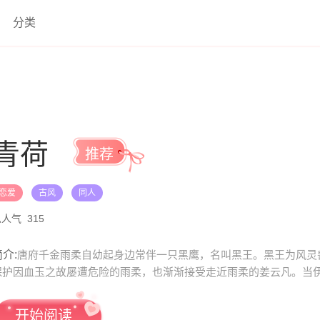
分类
青荷
推荐
恋爱
古风
同人
总人气
315
介:
唐府千金雨柔自幼起身边常伴一只黑鹰，名叫黑王。黑王为风灵
保护因血玉之故屡遭危险的雨柔，也渐渐接受走近雨柔的姜云凡。当
开始阅读