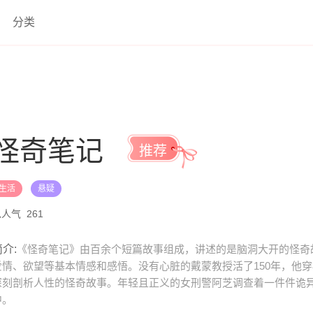
分类
怪奇笔记
推荐
生活
悬疑
总人气
261
介:
《怪奇笔记》由百余个短篇故事组成，讲述的是脑洞大开的怪奇
爱情、欲望等基本情感和感悟。没有心脏的戴蒙教授活了150年，他
深刻剖析人性的怪奇故事。年轻且正义的女刑警阿芝调查着一件件诡
中。