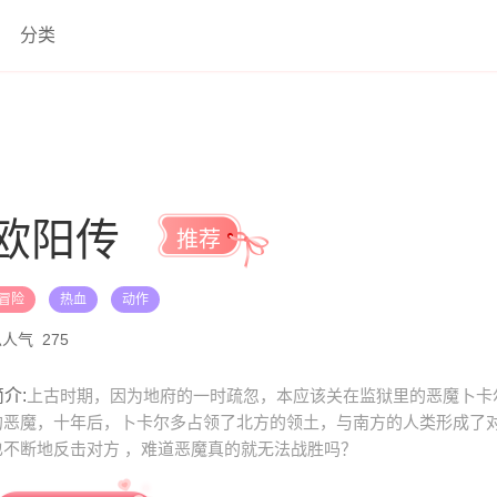
分类
欧阳传
推荐
冒险
热血
动作
总人气
275
介:
上古时期，因为地府的一时疏忽，本应该关在监狱里的恶魔卜卡
的恶魔，十年后，卜卡尔多占领了北方的领土，与南方的人类形成了对
也不断地反击对方 ，难道恶魔真的就无法战胜吗？