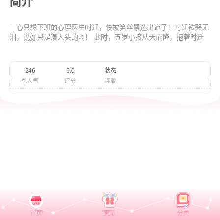
简介
一心只想下班的心理医生时迁，快被笋丝票选出道了！时迁欲哭无
泪，说好只是凑人头的啊！ 此时，五岁小孩从天而降，抱着时迁
大腿喊着妈咪就是不放，自带可爱buff，一手领着总裁爸爸，一手
揣着千亿家产，誓要包养时迁。 时迁一想，这不就是摆脱选秀的
最好办法，于是乎...一顿操作猛如虎，五岁萌娃我金主。
246
5.0
状态
总人气
评分
连载
首页
更新
分类