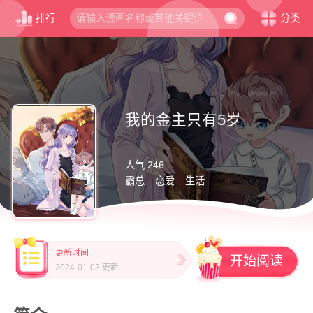
排行
分类
我的金主只有5岁
人气 246
霸总
恋爱
生活
更新时间
开始阅读
2024-01-03 更新