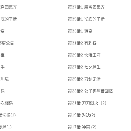
 魔盗团集齐
第37话1 魔盗团集齐
 彻底的了断
第35话1 彻底的了断
转变
第33话1 转变
日停更公告
第31话2 有刺客
鹅宝
第29话2 快活王府
杀手
第27话2 七夕蝉生
百川境
第25话2 刀剑无情
相遇
第23话2 公子狗痛苦回忆
再次相遇
第21话 刀刀烈火（2）
场切换(1)
第19话 对决(2)
寒蝉(1)
第17话 冲突 (2)