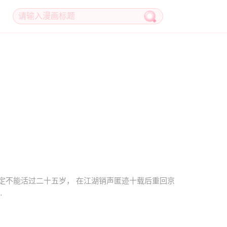
定不能活过二十五岁， 在江湖销声匿迹十载后重回京
…