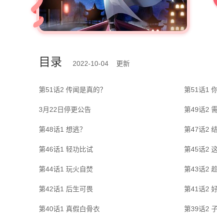
目录
2022-10-04 更新
第51话2 传闻是真的？
第51话1
3月22日停更公告
第49话2
第48话1 想逃？
第47话2 
第46话1 轻功比试
第45话2
第44话1 玩火自焚
第43话2
第42话1 后生可畏
第41话2 
第40话1 真假白骨衣
第39话2 