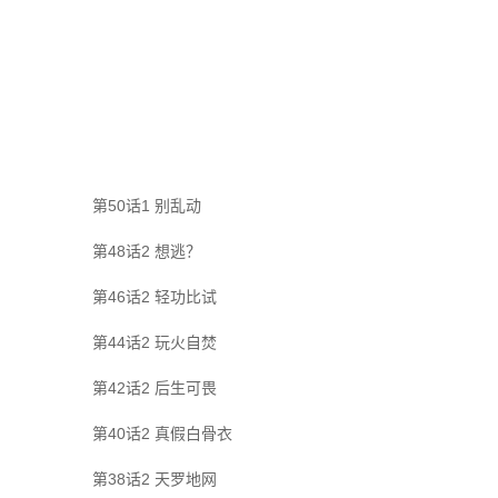
第50话1 别乱动
第48话2 想逃？
第46话2 轻功比试
第44话2 玩火自焚
第42话2 后生可畏
第40话2 真假白骨衣
第38话2 天罗地网