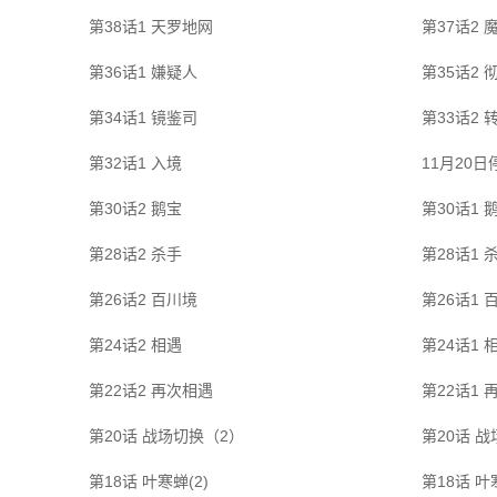
第38话1 天罗地网
第37话2
第36话1 嫌疑人
第35话2
第34话1 镜鉴司
第33话2 
第32话1 入境
11月20
第30话2 鹅宝
第30话1 
第28话2 杀手
第28话1 
第26话2 百川境
第26话1 
第24话2 相遇
第24话1 
第22话2 再次相遇
第22话1 
第20话 战场切换（2）
第20话 战
第18话 叶寒蝉(2)
第18话 叶