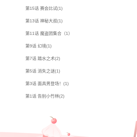
第15话 赛会比试(1)
第13话 神秘大叔(1)
第11话 魔盗团集合（1）
第9话 幻境(1)
第7话 踏水之术(2)
第5话 消失之谜(1)
第3话 面具男登场！(1)
第1话 告别小竹林(2)