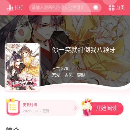
排行
分类
你一笑就甜倒我八颗牙
人气 276
恋爱
古风
穿越
更新时间
开始阅读
2022-11-02 更新