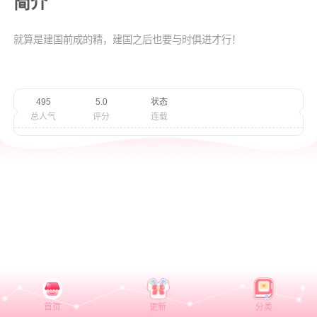
简介
就算是建国前成的精，建国之后也要与时俱进才行！
495
5.0
状态
总人气
评分
连载
首页
更新
分类