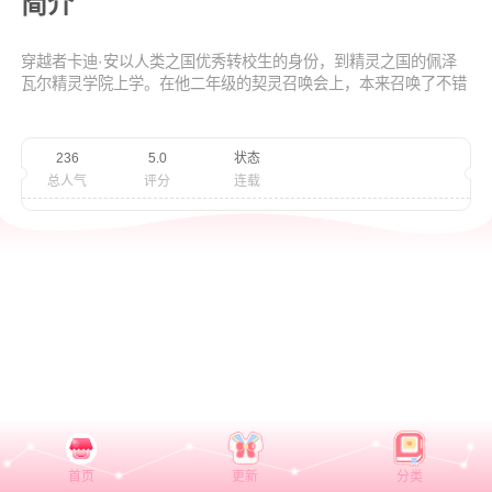
简介
穿越者卡迪·安以人类之国优秀转校生的身份，到精灵之国的佩泽
瓦尔精灵学院上学。在他二年级的契灵召唤会上，本来召唤了不错
的契灵，得到众老师认可。却在晚上的湖边散步，意外与同班同学
失败召唤来的人类小女孩签订契约。令他没想到的是，所谓的人类
小女孩不仅不是人类而是高阶契灵，而且她甚至也是穿越者.....而
236
5.0
状态
她的到来，正是一切事端的开始.......
总人气
评分
连载
首页
更新
分类