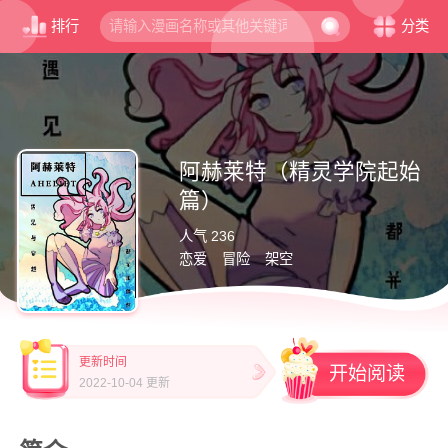
排行
分类
阿赫莱特（精灵学院起始
篇）
人气 236
恋爱
冒险
架空
更新时间
开始阅读
2022-10-04 更新