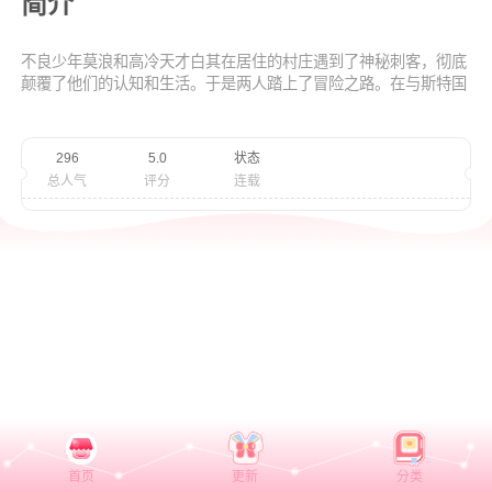
简介
不良少年莫浪和高冷天才白其在居住的村庄遇到了神秘刺客，彻底
颠覆了他们的认知和生活。于是两人踏上了冒险之路。在与斯特国
的较量中，莫浪身受重伤，白其也在爆炸之中不知去向。当莫浪养
好伤之后开始寻找白其，根据线索他来到了石更国。在这里等着他
的，除了那些强壮的新敌人，还有一个来自斯特国的，似曾相识的
296
5.0
状态
人…
总人气
评分
连载
首页
更新
分类