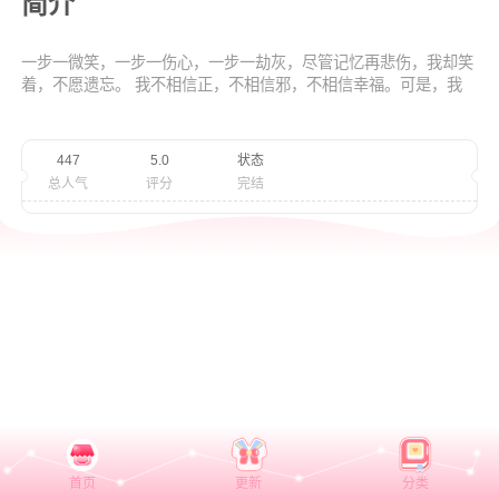
简介
一步一微笑，一步一伤心，一步一劫灰，尽管记忆再悲伤，我却笑
着，不愿遗忘。 我不相信正，不相信邪，不相信幸福。可是，我
相信你。。。再苦，再累，也要抱着美好的记忆不肯忘记，你可知
道夜夜思念一个人的滋味有多苦？ 可我还是坚定的相信着，不肯
放弃，哪怕，爱比死更冷，更苦。。。
447
5.0
状态
总人气
评分
完结
首页
更新
分类