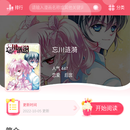
排行
分类
忘川涟漪
人气 447
恋爱
后宫
更新时间
开始阅读
2022-10-05 更新